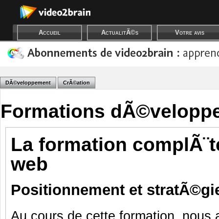
Accueil
ActualitÃ©s
Votre avis
DÃ©veloppement
CrÃ©ation
Formations dÃ©velopp
La formation complÃ¨t
web
Positionnement et stratÃ©gie
Au cours de cette formation, nous 