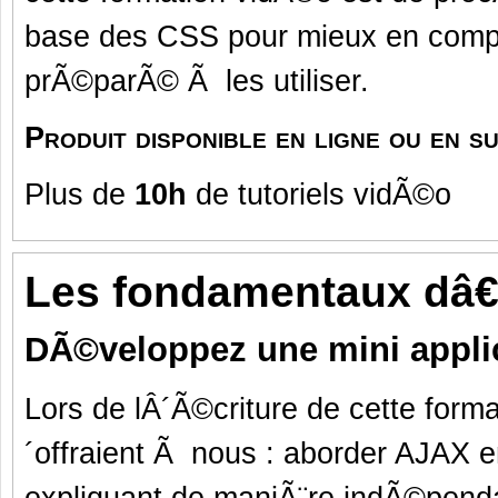
base des CSS pour mieux en compre
prÃ©parÃ© Ã les utiliser.
Produit disponible en ligne ou en 
Plus de
10h
de tutoriels vidÃ©o
Les fondamentaux dâ€
DÃ©veloppez une mini appli
Lors de lÂ´Ã©criture de cette forma
´offraient Ã nous : aborder AJAX e